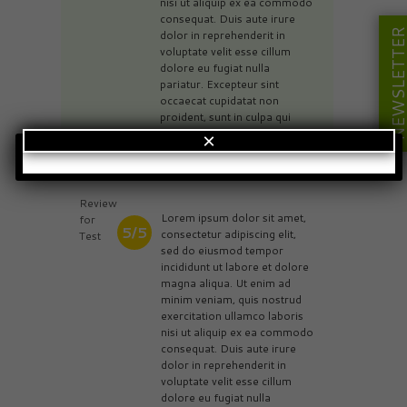
nisi ut aliquip ex ea commodo
consequat. Duis aute irure
NEWSLETT
dolor in reprehenderit in
voluptate velit esse cillum
dolore eu fugiat nulla
pariatur. Excepteur sint
occaecat cupidatat non
proident, sunt in culpa qui
officia deserunt mollit anim id
×
est laborum.
Review
Lorem ipsum dolor sit amet,
for
5/5
consectetur adipiscing elit,
Test
sed do eiusmod tempor
incididunt ut labore et dolore
magna aliqua. Ut enim ad
minim veniam, quis nostrud
exercitation ullamco laboris
nisi ut aliquip ex ea commodo
consequat. Duis aute irure
dolor in reprehenderit in
voluptate velit esse cillum
dolore eu fugiat nulla