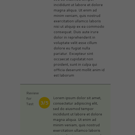
incididunt ut labore et dolore
magna aliqua. Ut enim ad
minim veniam, quis nostrud
exercitation ullamco laboris
nisi ut aliquip ex ea commodo
consequat. Duis aute irure
dolor in reprehenderit in
voluptate velit esse cillum
dolore eu fugiat nulla
pariatur. Excepteur sint
occaecat cupidatat non
proident, sunt in culpa qui
officia deserunt mollit anim id
est laborum
Review
Lorem ipsum dolor sit amet,
for
3/5
consectetur adipiscing elit,
Test
sed do eiusmod tempor
incididunt ut labore et dolore
magna aliqua. Ut enim ad
minim veniam, quis nostrud
exercitation ullamco laboris