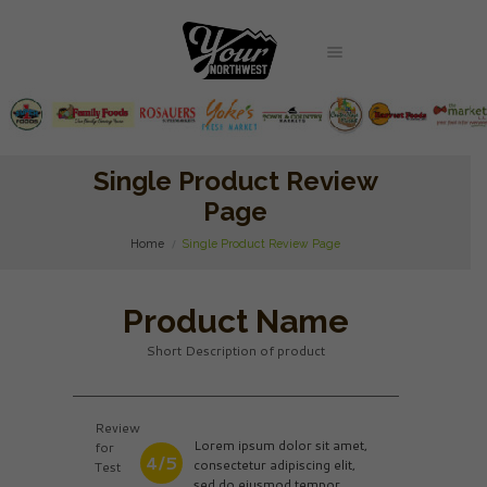
Single Product Review
Page
Home
Single Product Review Page
Product Name
Short Description of product
Review
Lorem ipsum dolor sit amet,
for
4/5
consectetur adipiscing elit,
Test
sed do eiusmod tempor