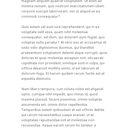
magnam aliquam quaerat voluptatem. Ut enim ad
minima veniam, quis nostrum exercitationem ullam
corporis suscipit laboriosam, nisi ut aliquid ex ea
commodi consequatur?
Quis autem vel eum iure reprehenderit, qui in ea
voluptate velit esse, quam nihil molestiae
consequatur, vel illum, qui dolorem eum fugiat, quo
voluptas nulla pariatur? At vero eos et accusamus et
iusto odio dignissimos ducimus, qui blanditiis
praesentium voluptatum deleniti atque corrupti, quos
dolores et quas molestias excepturi sint, obcaecati
cupiditate non provident, similique sunt in culpa, qui
officia deserunt mollitia animi, id est laborum et
dolorum fuga. Et harum quidem rerum facilis est et
expedita distinctio.
Nam libero tempore, cum soluta nobis est eligendi
optio, cumque nihil impedit, quo minus id, quod
maxime placeat, facere possimus, omnis voluptas
assumenda est, omnis dolor repellendus.
Temporibus autem quibusdam et aut officiis debitis
aut rerum necessitatibus saepe eveniet, ut et
voluptates repudiandae sint et molestiae non
recusandae. Itaque earum rerum hic tenetur a